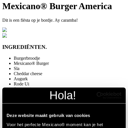
Mexicano® Burger America
Dit is een fiësta op je bordje. Ay caramba!
INGREDIËNTEN.
Burgerbroodje
Mexicano® Burger
Sla
Cheddar cheese
Augurk
Rode Ui
Samourai saus
Download dit recept
Bereiding.
Deze website maakt gebruik van cookies
Bak het broodje in de oven
Voor het perfecte Mexicano® moment kan je het
Bak de Mexicano® Burger op 180°C