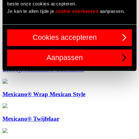
beste onze cookies accepteren.
– Bevroren 2-3 min
Je kan te allen tijde je
cookie voorkeuren
aanpassen.
– Ontdooid 1,5-2 min
Leg de rauwkost tussen het broodje
Plaats de Mexicano® op de rauwkost
Cookies accepteren
Werk af met cheddar cheese
Maak af met samourai saus
Aanpassen
Broodje Mexicano® Guacamole
Mexicano® Wrap Mexican Style
Mexicano® Twijfelaar