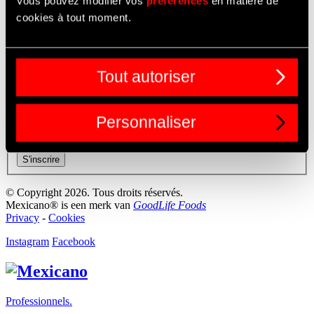
Vous pouvez modifier vos
préférences
en matière de
À propos de nous
Assortiment
cookies à tout moment.
Contact
Inspiration
Points de vente
Professionels
Tout autoriser
KEEP IN TOUCH?
Personnaliser
Nieuwbsrief FR
E-mail
*
S'inscrire
© Copyright 2026. Tous droits réservés.
Mexicano® is een merk van
GoodLife Foods
Privacy
-
Cookies
Instagram
Facebook
Professionnels.