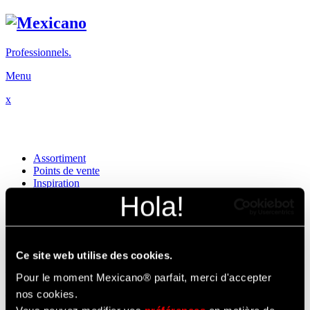
Professionnels.
Menu
x
Assortiment
Points de vente
Inspiration
À propos de nous
Contact
NL
FR
Ce site web utilise des cookies.
Professionnels.
Pour le moment Mexicano® parfait, merci d'accepter
Instagram
Facebook
nos cookies.