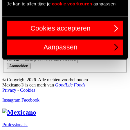
Assortiment
Je kan te allen tijde je
cookie voorkeuren
aanpassen.
Verkooppunten
Contact
Inspiratie
Over ons
Cookies accepteren
Professionals
KEEP IN TOUCH?
Aanpassen
Nieuwsbrief NL
E-mail
*
Aanmelden
© Copyright 2026. Alle rechten voorbehouden.
Mexicano® is een merk van
GoodLife Foods
Privacy
-
Cookies
Instagram
Facebook
Professionals.