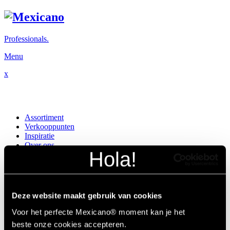
Professionals.
Menu
x
Assortiment
Verkooppunten
Inspiratie
Over ons
Contact
NL
FR
Deze website maakt gebruik van cookies
Professionals.
Voor het perfecte Mexicano® moment kan je het
Instagram
Facebook
beste onze cookies accepteren.